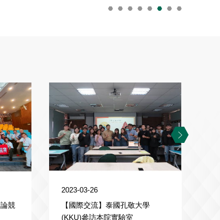
2023-03-26
2023-0
辯論競
【國際交流】泰國孔敬大學
【國際
(KKU)參訪本院實驗室