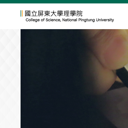
跳
到
主
要
內
容
區