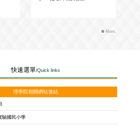
家大學
More..
快速選單
/Quick links
理學院相關網站連結
動
實驗國民小學