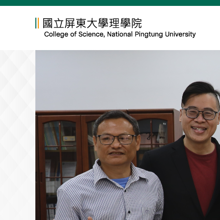
跳
到
主
要
內
容
區