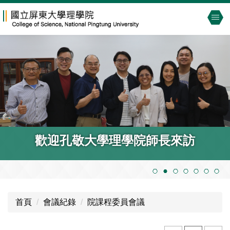
跳
到
主
要
內
容
區
歡迎孔敬大學理學院師長來訪
首頁
會議紀錄
院課程委員會議