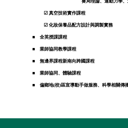
賽局理論
、
運動力學
、
☑
真空技術實作課程
☑
化妝保養品配方設計與調製實務
■
全英授課課程
■
業師協同教學課程
■
無邊界課程新南向跨國課程
■
業師
協同、體驗課程
■
偏鄉
地(校)區宣導
動手做服務
、
科學相關傳