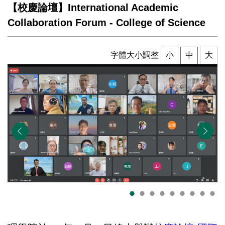
【校慶論壇】International Academic
Collaboration Forum - College of Science
字體大小調整
小
中
大