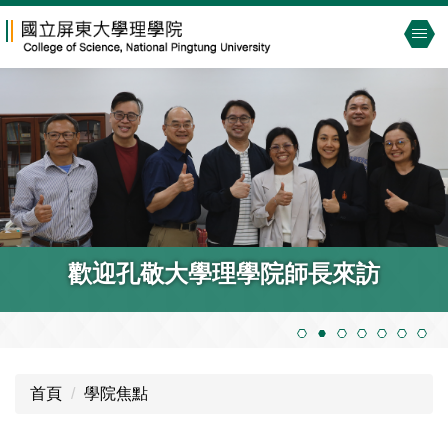
跳
到
主
要
內
容
區
歡迎孔敬大學理學院師長來訪
首頁
學院焦點