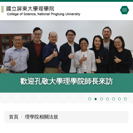
跳
到
主
要
內
容
區
歡迎孔敬大學理學院師長來訪
首頁
理學院相關法規