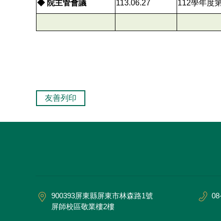
◆ 院主管會議
113.06.27
112學年度
友善列印
900393屏東縣屏東市林森路1號
08
屏師校區敬業樓2樓