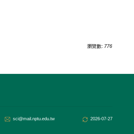
瀏覽數:
776
sci@mail.nptu.edu.tw
2026-07-27