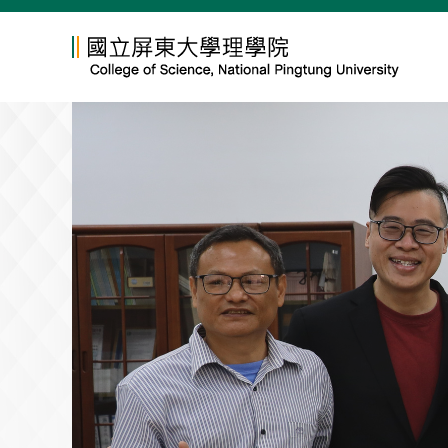
跳
到
主
要
內
容
區