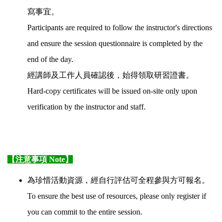
寫事宜。
Participants are required to follow the instructor's directions
and ensure the session questionnaire is completed by the
end of the day.
經講師及工作人員確認後，始得領取研習證書。
Hard-copy certificates will be issued on-site only upon
verification by the instructor and staff.
【注意事項 Note】
為珍惜活動資源，經自行評估可全程參與方可報名。
To ensure the best use of resources, please only register if
you can commit to the entire session.