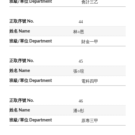
會計三乙
44
林
○
恩
財金一甲
45
張
○
瑄
電科四甲
46
潘
○
彤
原專三甲