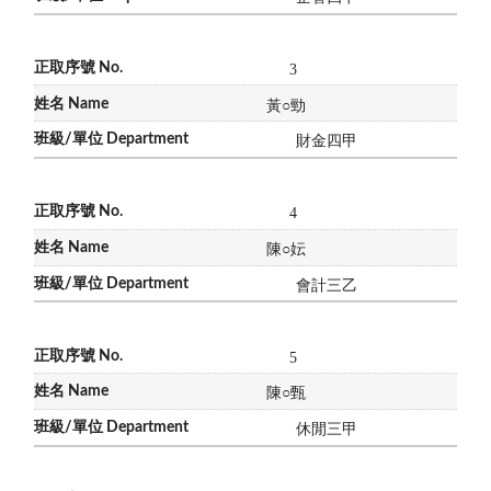
3
黃
○
勁
財金四甲
4
陳
○
妘
會計三乙
5
陳
○
甄
休閒三甲