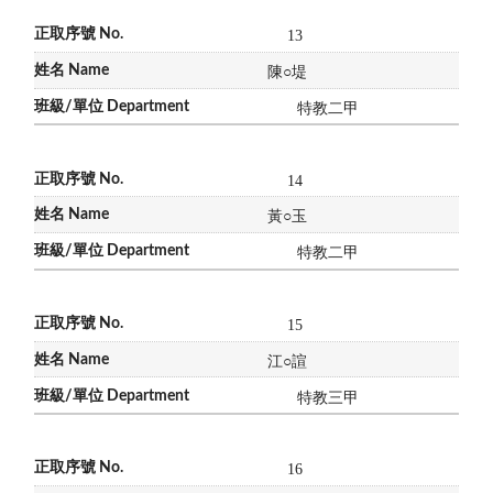
13
陳
○
堤
特教二甲
14
黃
○
玉
特教二甲
15
江
○
諠
特教三甲
16