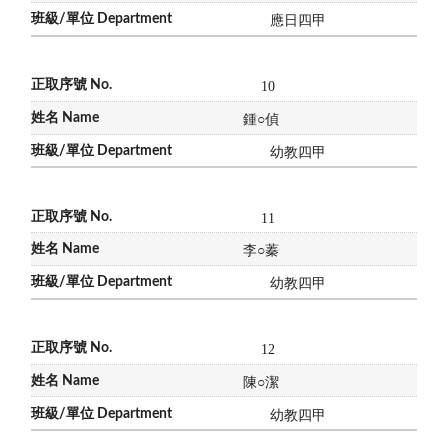
應日四甲
10
鍾
○
偵
幼教四甲
11
李
○
蓁
幼教四甲
12
陳
○
潔
幼教四甲