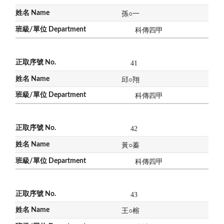
孫
○
一
科傳四甲
41
邱
○
翔
科傳四甲
42
黃
○
蓁
科傳四甲
43
王
○
榕