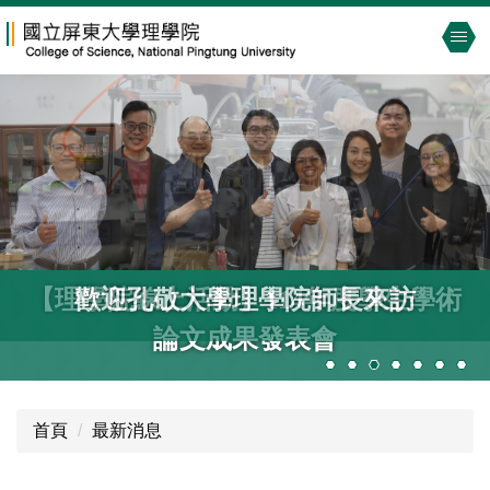
跳
到
主
要
內
容
區
【理學院線上活動】114年度學生學術
歡迎孔敬大學理學院師長來訪
論文成果發表會
首頁
最新消息