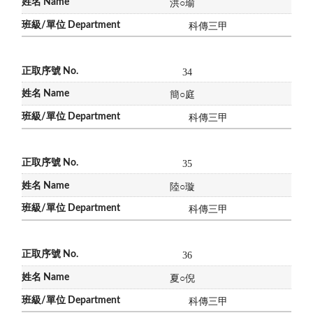
洪
○
瑜
科傳三甲
34
簡
○
庭
科傳三甲
35
陸
○
璇
科傳三甲
36
夏
○
倪
科傳三甲