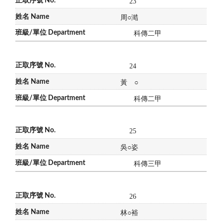
23
周
○
澔
科傳二甲
24
黃
○
科傳二甲
25
吳
○
姿
科傳三甲
26
林
○
裕