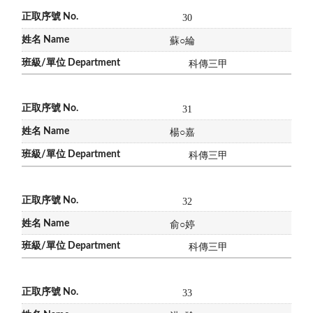
30
蘇
○
綸
科傳三甲
31
楊
○
嘉
科傳三甲
32
俞
○
婷
科傳三甲
33