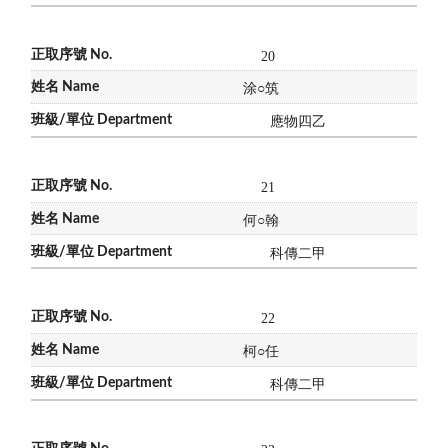
20
涂
○
筑
應物四乙
21
何
○
翰
科傳二甲
22
柯
○
任
科傳二甲