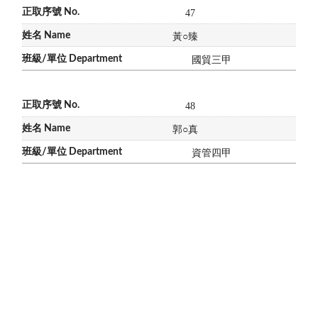
47
黃
○
臻
國貿三甲
48
郭
○
真
資管四甲