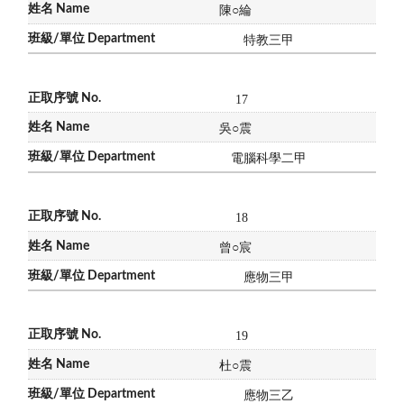
陳
○
綸
特教三甲
17
吳
○
震
電腦科學二甲
18
曾
○
宸
應物三甲
19
杜
○
震
應物三乙