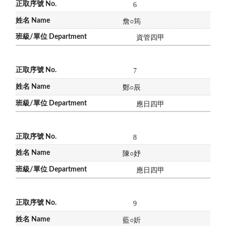
6
詹
○
筠
資管四甲
7
鄭
○
辰
應日四甲
8
陳
○
妤
應日四甲
9
藍
○
妡