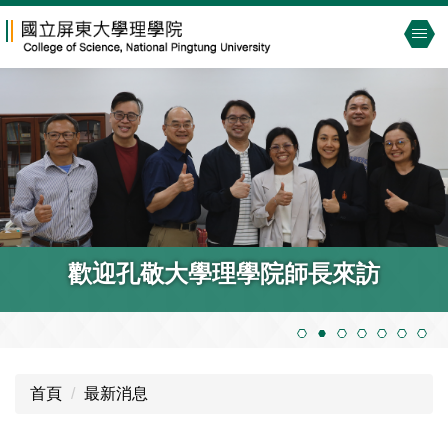
跳
到
主
要
內
容
區
歡迎孔敬大學理學院師長來訪
首頁
最新消息