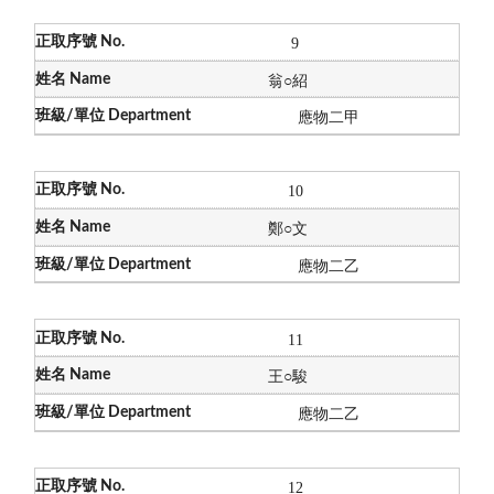
9
翁
○
紹
應物二甲
10
鄭
○
文
應物二乙
11
王
○
駿
應物二乙
12