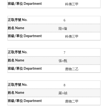
科傳三甲
6
陸
○璇
科傳三甲
7
張
○
甄
應物二乙
8
羅
○
禎
應物二甲