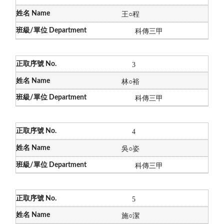
王
○程
科傳三甲
3
林
○
裕
科傳三甲
4
吳
○姿
科傳三甲
5
施
○潔