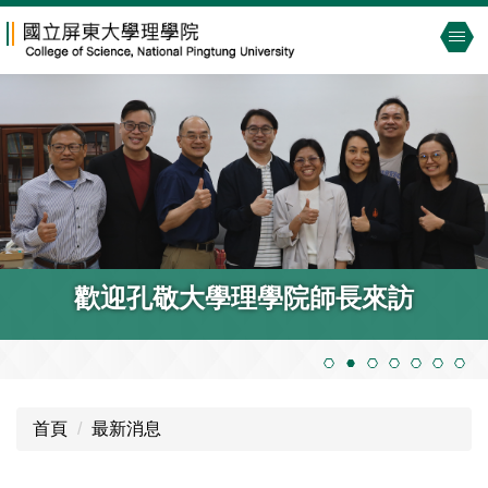
跳
到
主
要
內
容
區
歡迎孔敬大學理學院師長來訪
首頁
最新消息