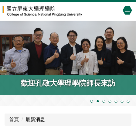
跳
到
主
要
內
容
區
歡迎孔敬大學理學院師長來訪
首頁
最新消息