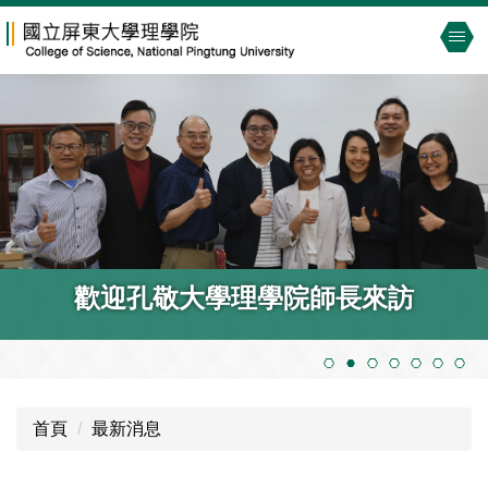
跳
到
主
要
內
容
區
【理學院線上活動】114年度學生學術
歡迎孔敬大學理學院師長來訪
論文成果發表會
首頁
最新消息