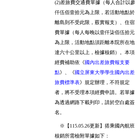
(2)差旅費交通費單據（每人合計以參
仟伍佰壹拾元為上限，若活動地點於
離島則不受此限，覈實報支）、住宿
費單據（每人每晚以壹仟柒佰伍拾元
為上限，活動地點須距離本院所在地
達六十公里以上，檢據核銷）。本項
經費補助依《
國內出差旅費報支要
點
》、《
國立屏東大學學生國內出差
旅費標準表
》規定辦理，不符規定
者，將不受理本項經費申請。若單據
為透過網路下載列印，請於空白處簽
名。
※【115.05.26更新】搭乘國內航班
核銷所需檢附單據如下：