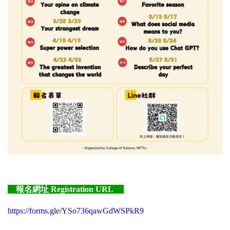
報名網址 Registration URL
https://forms.gle/YSo736qawGdWSPkR9