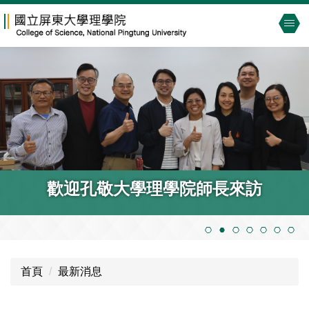
跳
到
主
要
內
容
區
歡迎孔敬大學理學院師長來訪
首頁
最新消息