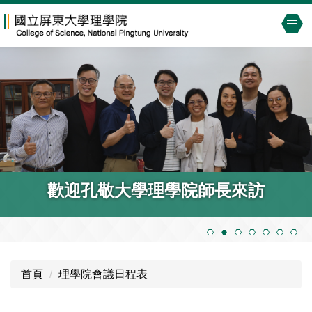
跳
到
主
要
內
容
區
歡迎孔敬大學理學院師長來訪
首頁
理學院會議日程表