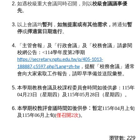
如遇校級重大會議同時召開，則以
校級會議議事優
先
。
以上會議均
暫列
，
如無提案或有其他需求，
將通知
暫
停
或
擇適當日期進行
。
「主管會報」及「行政會議」及「校務會議」請參閱
校網公告：
<114
學年度第2學期
https://secretary.nptu.edu.tw/p/405-1013-
，提醒「校務會議」通常
188887,c5597.php?Lang=zh-tw
會向大家索取工作報告，請即早準備並送院彙整。
本學期教務會議及校課程委員會時間如後供參：
115
年
04月23日（星期四）及115年05月28日（星期四）。
本學期校教評會議時間如後供參：
暫定
115年04月上旬
及115年06月上旬(
僅召開2次
)。
瀏覽數:
229