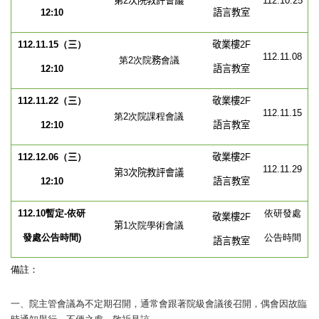
第2
次院教評會議
112.10.25
12:10
語言教室
112.11.15
（
三
）
敬業樓
2F
112.11.08
第2次院
務
會議
12:10
語言教室
112.11.22
（
三
）
敬業樓
2F
112.11.15
第2次院課程會議
12:10
語言教室
112.12.06
（
三
）
敬業樓
2F
112.11.29
第3
次院教評會議
12:10
語言教室
112.10
暫定-
依研
依研發處
敬業樓
2F
第
1
次院學術會議
發處公告時間
)
公告時間
語言教室
備註：
一、院主管會議為不定期召開，通常會跟著院級會議後召開，偶會因故臨