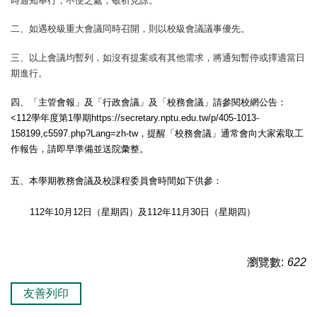
時通知舉行，不便之處，敬祈見諒。
二、如遇校級重大會議同時召開，則以校級會議議事優先。
三、以上會議均暫列，如沒有提案或有其他需求，將通知暫停或擇適當日
期進行。
四、「主管會報」及「行政會議」及「校務會議」請參閱校網公告：
<112
學年度第1學期https://secretary.nptu.edu.tw/p/405-1013-
158199,c5597.php?Lang=zh-tw
，提醒「校務會議」通常會向大家索取工
作報告，請即早準備並送院彙整。
五、本學期教務會議及校課程委員會時間如下供參：
112
年10
月12日（星期四）
及112
年11
月30日（星期四）
瀏覽數:
622
友善列印